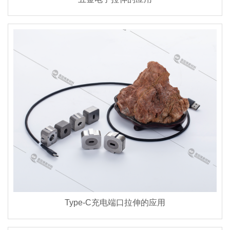
Type-C充电端口拉伸的应用