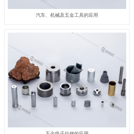
汽车、机械及五金工具的应用
五金电子拉伸的应用