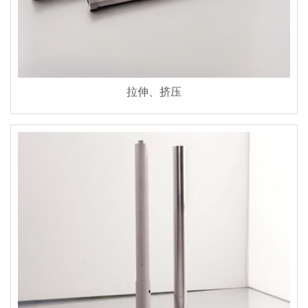
拉伸、挤压