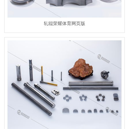
轧辊荣耀体育网页版