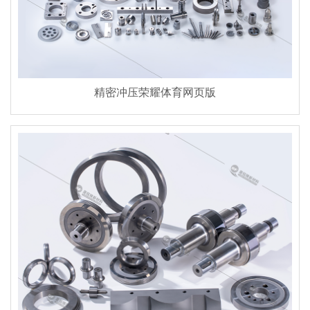
精密冲压荣耀体育网页版