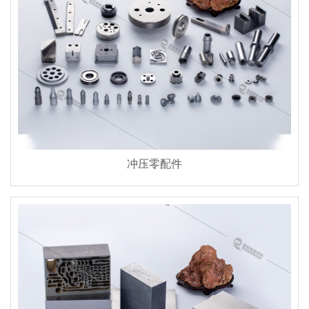
冲压零配件