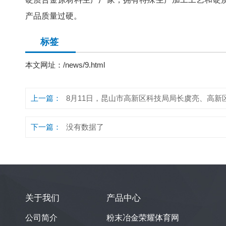
产品质量过硬。
标签
本文网址：
/news/9.html
上一篇：
8月11日，昆山市高新区科技局局长虞亮、高
下一篇：
没有数据了
关于我们
产品中心
公司简介
粉末冶金荣耀体育网