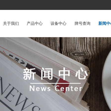
关于我们
产品中心
设备中心
牌号查询
新闻中