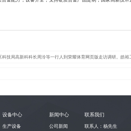
新区科技局高新科科长周泠等一行人到荣耀体育网页版走访调研。皓裕
设备中心
新闻中心
联系我们
生产设备
公司新闻
联系人：杨先生