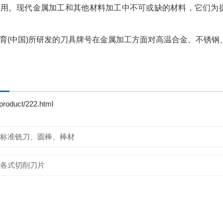
应用。现代金属加工和其他材料加工中不可或缺的材料，它们为
(中国)所研发的刀具牌号在金属加工方面对高温合金、不锈钢
/product/222.html
标准铣刀、圆棒、棒材
各式切削刀片