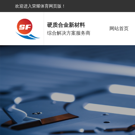
欢迎进入荣耀体育网页版！
硬质合金新材料
网站首页
综合解决方案服务商