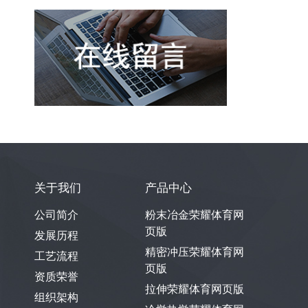
关于我们
产品中心
公司简介
粉末冶金荣耀体育网
页版
发展历程
精密冲压荣耀体育网
工艺流程
页版
资质荣誉
拉伸荣耀体育网页版
组织架构