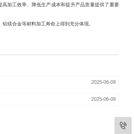
提高加工效率、降低生产成本和提升产品质量提供了重要
、铝镁合金等材料加工寿命上得到充分体现。
2025-06-09
2025-06-09