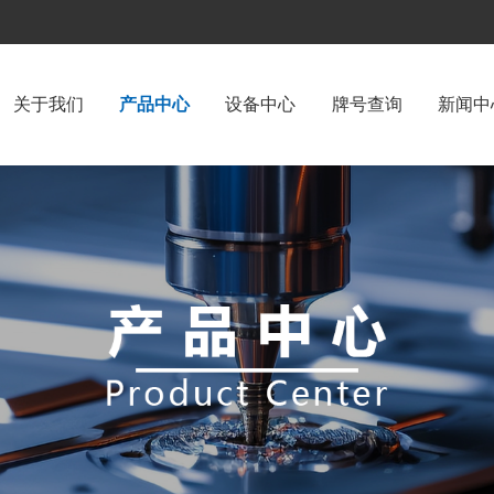
关于我们
产品中心
设备中心
牌号查询
新闻中